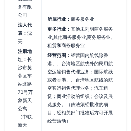
务有限
公司
所属行业：
商务服务业
法人代
更多行业：
其他未列明商务服务
表：
沈
业,其他商务服务业,商务服务业,
亮
租赁和商务服务业
注册地
经营范围：
经营国内航线除香
址：
长
港、、台湾地区航线外的民用航
沙市芙
空运输销售代理业务；国际航线
蓉区车
或者香港、、台湾地区航线的航
站北路
空客运销售代理业务；汽车租
70号万
赁；商业活动的组织；会议及展
象新天
览服务。（依法须经批准的项
公寓
目，经相关部门批准后方可开展
（中联.
经营活动）
新天