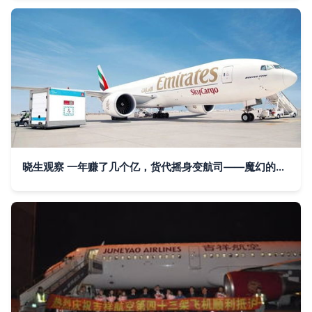
晓生观察 一年赚了几个亿，货代摇身变航司——魔幻的2020国际航空货运市场盘点