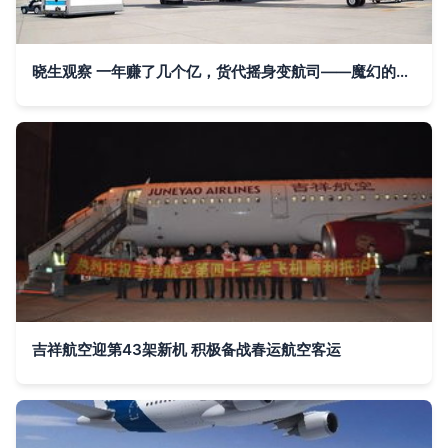
晓生观察 一年赚了几个亿，货代摇身变航司——魔幻的2020国际航空货运市场盘点
吉祥航空迎第43架新机 积极备战春运航空客运