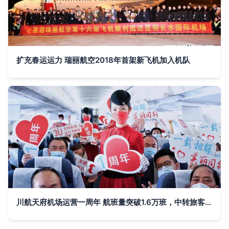
扩充春运运力 瑞丽航空2018年首架新飞机加入机队
川航天府机场运营一周年 航班量突破1.6万班，中转旅客量居天府航司首位