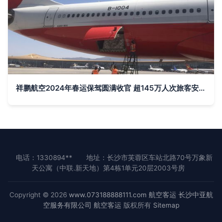
祥鹏航空2024年春运保驾圆满收官 超145万人次旅客安全出行背后的匠心坚守
电话：1330894**
地址：长沙市芙蓉区车站北路70号万象新
天公寓（中联.新天地）第4栋1单元20层2003号房
Copyright © 2026
www.073188888111.com
航空客运
长沙中亚航
空服务有限公司
航空客运
版权所有
Sitemap