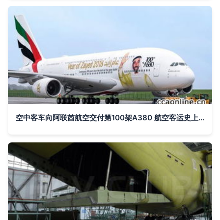
空中客车向阿联酋航空交付第100架A380 航空客运史上又一里程碑