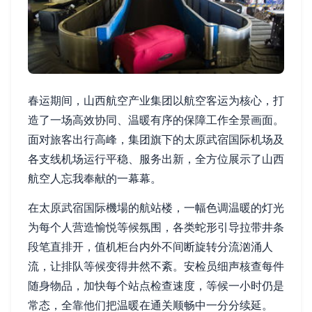
春运期间，山西航空产业集团以航空客运为核心，打
造了一场高效协同、温暖有序的保障工作全景画面。
面对旅客出行高峰，集团旗下的太原武宿国际机场及
各支线机场运行平稳、服务出新，全方位展示了山西
航空人忘我奉献的一幕幕。
在太原武宿国际機場的航站楼，一幅色调温暖的灯光
为每个人营造愉悦等候氛围，各类蛇形引导拉带井条
段笔直排开，值机柜台内外不间断旋转分流汹涌人
流，让排队等候变得井然不紊。安检员细声核查每件
随身物品，加快每个站点检查速度，等候一小时仍是
常态，全靠他们把温暖在通关顺畅中一分分续延。